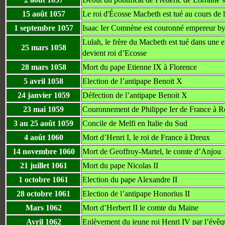
15 août 1057
Le roi d'Écosse Macbeth est tué au cours de 
1 septembre 1057
Isaac Ier Comnène est couronné empereur by
Lulah, le frère du Macbeth est tué dans une
25 mars 1058
devient roi d’Ecosse
28 mars 1058
Mort du pape Etienne IX à Florence
5 avril 1058
Election de l’antipape Benoit X
24 janvier 1059
Défection de l’antipape Benoit X
23 mai 1059
Couronnement de Philippe Ier de France à Re
3 au 25 août 1059
Concile de Melfi en Italie du Sud
4 août 1060
Mort d’Henri I, le roi de France à Dreux
14 novembre 1060
Mort de Geoffroy-Martel, le comte d’Anjou
21 juillet 1061
Mort du pape Nicolas II
1 octobre 1061
Election du pape Alexandre II
28 octobre 1061
Election de l’antipape Honorius II
Mars 1062
Mort d’Herbert II le comte du Maine
Avril 1062
Enlèvement du jeune roi Henri IV par l’évê