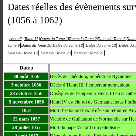
Dates réelles des évènements su
(1056 à 1062)
|
Accueil
|
Tome 11
|
Dates du Tome 1
|
Dates du Tome 2
|
Dates du Tome 3
|
Dates
|
|
|
|
Tome 9
Dates du Tome 10
Dates du Tome 12
Dates du Tome 13
Dates du 
|
|
|
Dates du Tome 19
Dates du Tome 20
Dates du Tome 21
Dates
30 août 1056
Décès de Théodora, impératrice Byzantine
5 octobre 1056
Décès d’Henri III, l’empereur germanique
28 octobre 1056
Obsèques de l’empereur Henri III en la cathéd
5 novembre 1056
Henri IV est élu roi de Germanie, sous l’infl
1057
Mort d’Edouard l’exilé dès son retour en Ang
22 mars 1057
Victoire de Guillaume de Normandie sur Henri
28 juillet 1057
Mort du pape Victor II du paludisme
2 août 1057
Début du pontificat de Frédéric de Lorraine 