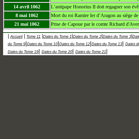
14 avril 1062
L’antipape Honorius II doit regagner son év
8 mai 1062
Mort du roi Ramire Ier d’Aragon au siège d
21 mai 1062
Prise de Capoue par le comte Richard d'Aver
|
|
|
|
|
|
Accueil
Tome 11
Dates du Tome 1
Dates du Tome 2
Dates du Tome 3
Dat
|
|
|
|
du Tome 9
Dates du Tome 10
Dates du Tome 12
Dates du Tome 13
Dates d
|
|
|
Dates du Tome 19
Dates du Tome 20
Dates du Tome 21