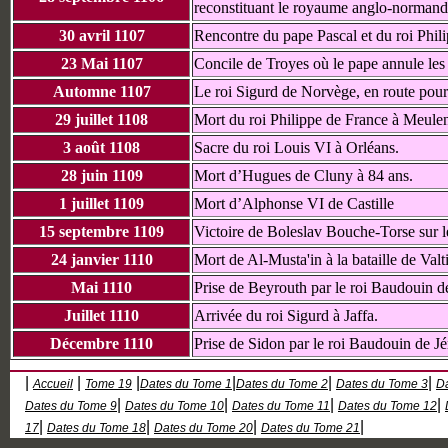
reconstituant le royaume anglo-normand
30 avril 1107
Rencontre du pape Pascal et du roi Phil
23 Mai 1107
Concile de Troyes où le pape annule les 
Automne 1107
Le roi Sigurd de Norvège, en route pour 
29 juillet 1108
Mort du roi Philippe de France à Meulen.
3 août 1108
Sacre du roi Louis VI à Orléans.
28 juin 1109
Mort d’Hugues de Cluny à 84 ans.
1 juillet 1109
Mort d’Alphonse VI de Castille
15 septembre 1109
Victoire de Boleslav Bouche-Torse sur l
24 janvier 1110
Mort de Al-Musta'in à la bataille de Valti
Mai 1110
Prise de Beyrouth par le roi Baudouin d
Juillet 1110
Arrivée du roi Sigurd à Jaffa.
Décembre 1110
Prise de Sidon par le roi Baudouin de J
|
|
|
|
|
|
Accueil
Tome 19
Dates du Tome 1
Dates du Tome 2
Dates du Tome 3
D
|
|
|
|
Dates du Tome 9
Dates du Tome 10
Dates du Tome 11
Dates du Tome 12
|
|
|
|
17
Dates du Tome 18
Dates du Tome 20
Dates du Tome 21