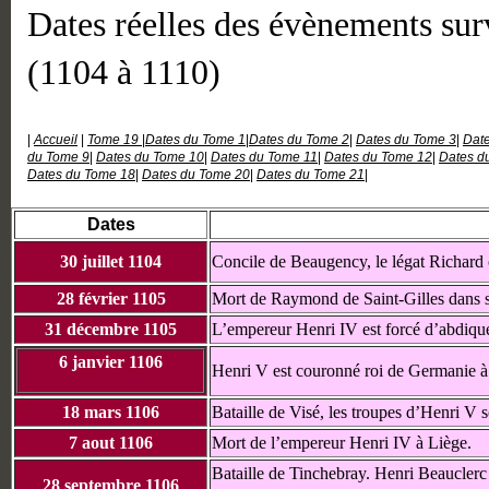
Dates réelles des évènements su
(1104 à 1110)
|
Accueil
|
Tome 19
|
Dates du Tome 1
|
Dates du Tome 2
|
Dates du Tome 3
|
Dat
du Tome 9
|
Dates du Tome 10
|
Dates du Tome 11
|
Dates du Tome 12
|
Dates d
Dates du Tome 18
|
Dates du Tome 20
|
Dates du Tome 21
|
Dates
30 juillet 1104
Concile de Beaugency, le légat Richard 
28 février 1105
Mort de Raymond de Saint-Gilles dans s
31 décembre 1105
L’empereur Henri IV est forcé d’abdique
6 janvier 1106
Henri V est couronné roi de Germanie 
18 mars 1106
Bataille de Visé, les troupes d’Henri V s
7 aout 1106
Mort de l’empereur Henri IV à Liège.
Bataille de Tinchebray. Henri Beauclerc
28 septembre 1106