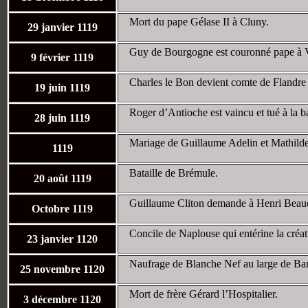
Mort du pape Gélase II à Cluny.
29 janvier 1119
Guy de Bourgogne est couronné pape à Vi
9 février 1119
Charles le Bon devient comte de Flandre
19 juin 1119
Roger d’Antioche est vaincu et tué à la b
28 juin 1119
Mariage de Guillaume Adelin et Mathilde
1119
Bataille de Brémule.
20 août 1119
Guillaume Cliton demande à Henri Beaucle
Octobre 1119
Concile de Naplouse qui entérine la créa
23 janvier 1120
Naufrage de Blanche Nef au large de Bar
25 novembre 1120
Mort de frère Gérard l’Hospitalier.
3 décembre 1120