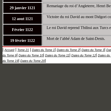
Remariage du roi d’Angleterre, Henri Be
29 janvier 1121
Victoire du roi David au mont Didgori co
12 aout 1121
Le roi David reprend Tbilissi aux Turcs et 
Février 1122
Mort de l’abbé Adam de Saint-Denis.
19 février 1122
|
|
|
|
|
|
Accueil
Tome 21
Dates du Tome 1
Dates du Tome 2
Dates du Tome 3
Dat
|
|
|
|
du Tome 9
Dates du Tome 10
Dates du Tome 11
Dates du Tome 12
Dates du
|
|
du Tome 19
Dates du Tome 20