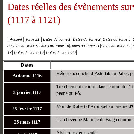
Dates réelles des évènements su
(1117 à 1121)
|
|
|
|
|
|
Accueil
Tome 21
Dates du Tome 1
Dates du Tome 2
Dates du Tome 3
|
|
|
|
|
8
Dates du Tome 9
Dates du Tome 10
Dates du Tome 11
Dates du Tome 12
|
|
|
18
Dates du Tome 19
Dates du Tome 20
Dates
Héloïse accouche d’Astralab au Pallet, p
Automne 1116
Tremblement de terre dans le nord de l’It
3 janvier 1117
plaine du Pô.
Mort de Robert d’Arbrissel au prieuré d'O
25 février 1117
L’archevêque Maurice de Braga couronn
25 mars 1117
Abélard est émasculé.